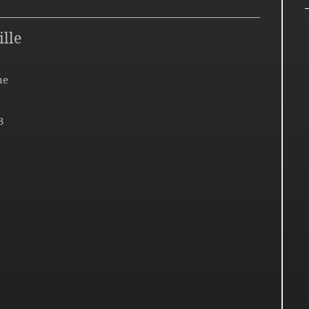
ille
ne
3