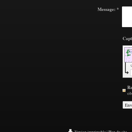
Message:
*
R
ob
Version imprimable
|
Plan du site