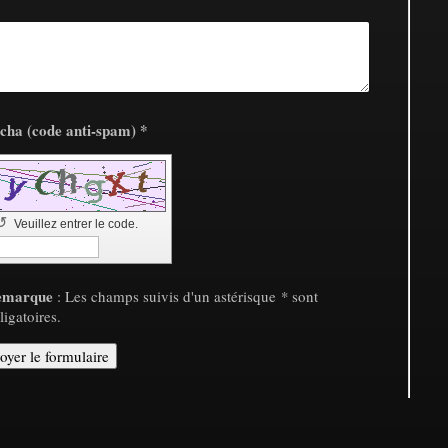
Captcha (code anti-spam) *
↺
Veuillez entrer le code.
emarque
: Les champs suivis d'un astérisque
*
sont
ligatoires.